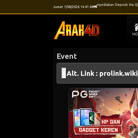
ARAH4D Menyediakan Deposit Via QRIS Auto Proses 
Jumat 7/08/2026 14:41:49
HO
Event
×
Alt. Link :
prolink.wik