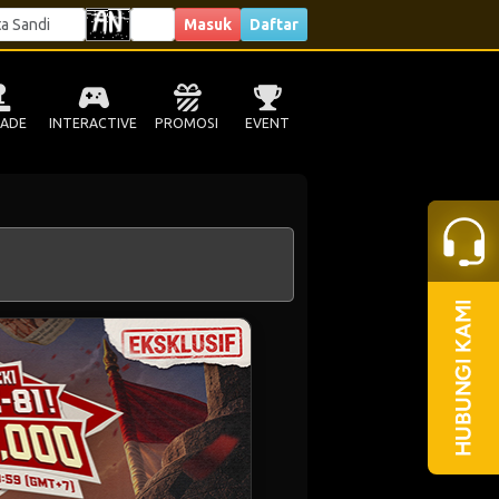
ima Kasih
ARAH4D Menyediakan Deposit Via QRIS Auto Proses 1 Detik L
Masuk
Daftar
ADE
INTERACTIVE
PROMOSI
EVENT