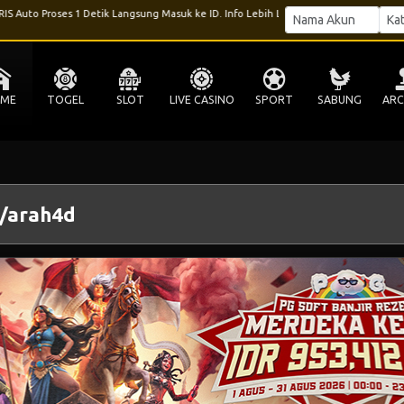
1 Detik Langsung Masuk ke ID. Info Lebih Lanjut Hubungi CS Melalui LiveChat. Ter
ME
TOGEL
SLOT
LIVE CASINO
SPORT
SABUNG
ARC
i/arah4d