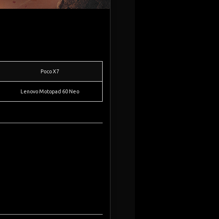
Poco X7
Lenovo Motopad 60 Neo