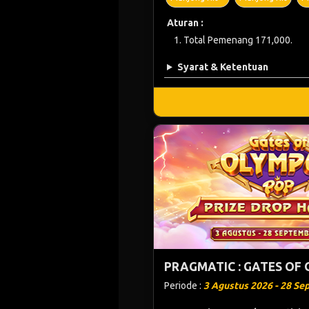
Aturan :
Total Pemenang 171,000.
Syarat & Ketentuan
PRAGMATIC : GATES OF
Periode :
3 Agustus 2026 - 28 S