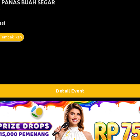
M PANAS BUAH SEGAR
asi
 Tembak Ikan
Detail Event