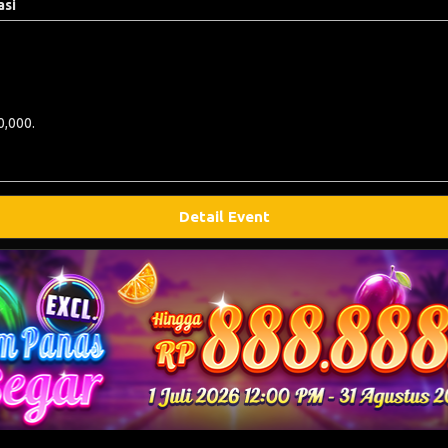
asi
0,000.
Detail Event