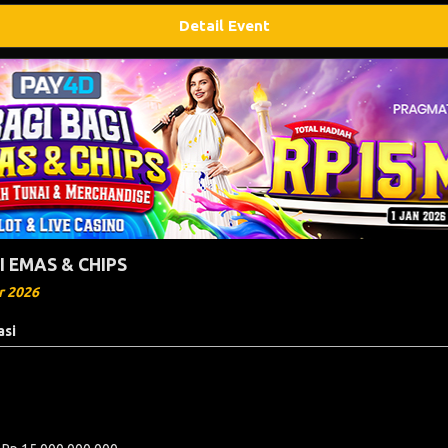
Detail Event
I EMAS & CHIPS
r 2026
asi