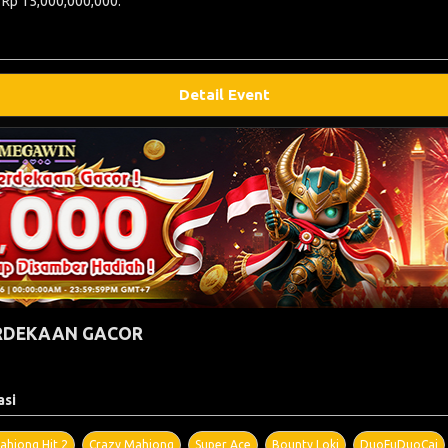
i Rp 15,000,000,000.
Detail Event
ERDEKAAN GACOR
asi
ahjong Hit 2
Crazy Mahjong
Super Ace
Bounty Loki
DuoFuDuoCai