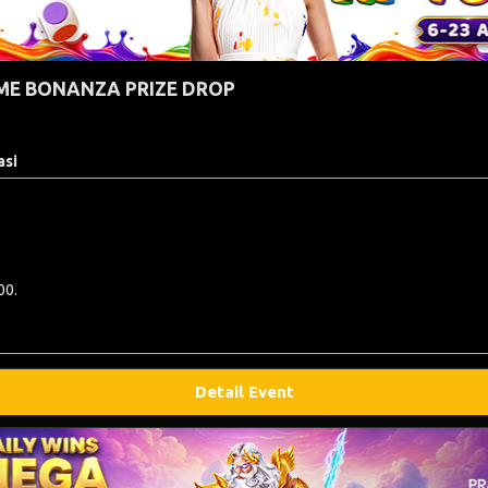
ME BONANZA PRIZE DROP
asi
00.
Detail Event