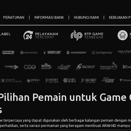
PERATURAN
|
INFORMASI BANK
|
HUBUNGI KAMI
|
KEBIJAKAN P
Pilihan Pemain untuk Game 
s
e terpercaya yang dapat digunakan oleh berbagai kalangan pemain dengan m
diperhatikan, serta variasi permainan yang beragam membuat ARAH4D mampu