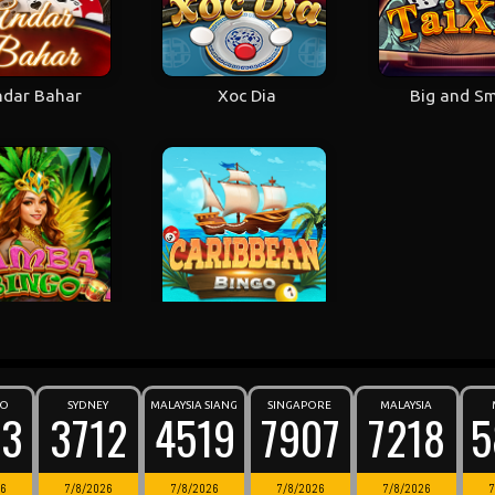
ndar Bahar
Xoc Dia
Big and Sm
mba Bingo
Caribbean Adventure
Bingo
RO
SYDNEY
MALAYSIA SIANG
SINGAPORE
MALAYSIA
23
3712
4519
7907
7218
5
26
7/8/2026
7/8/2026
7/8/2026
7/8/2026
7