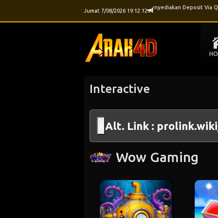
ARAH4D Menyediakan Deposit Via QRIS Auto
Jumat 7/08/2026 19:12:12
HO
Interactive
×
Alt. Link :
prolink.wik
Wow Gaming