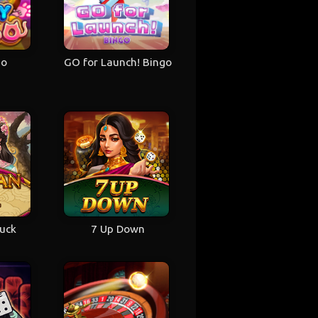
go
GO for Launch! Bingo
uck
7 Up Down